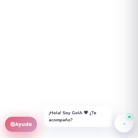
Atención Psicológica UNAM
55 5025 0855
Línea de la Vida
800 911 2000 · 24 h
SAPTEL
55 5259 8121 · crisis
Emergencias
911
¡Hola! Soy GoIA 💙 ¿Te
acompaño?
Ayuda